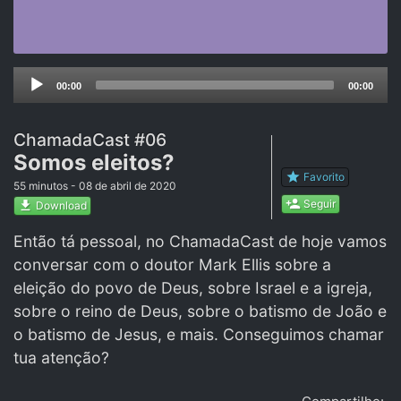
Audio
Player
00:00
00:00
ChamadaCast #06
Somos eleitos?
star
Favorito
55 minutos - 08 de abril de 2020
person_add
Seguir
get_app
Download
Então tá pessoal, no ChamadaCast de hoje vamos
conversar com o doutor Mark Ellis sobre a
eleição do povo de Deus, sobre Israel e a igreja,
sobre o reino de Deus, sobre o batismo de João e
o batismo de Jesus, e mais. Conseguimos chamar
tua atenção?